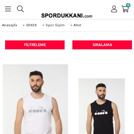
0
Anasayfa
>
ERKEK
>
Spor Giyim
>
Atlet
FILTRELEME
SIRALAMA